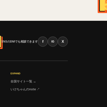
LINE
SNSのDMでも相談できます
f
X
IG
EXPAND
全国サイト一覧 →
いけちゃんのnote ↗