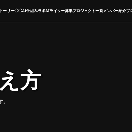
トーリー◯◯
AI仕組みラボ
AIライター募集
プロジェクト一覧
メンバー紹介
ブ
え方
す。