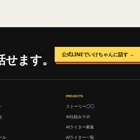
公式LINEでいけちゃんに話す →
話せます。
PROJECTS
ト
ストーリー◯◯
は
AI仕組みラボ
AIライター募集
ール
AIライター一覧