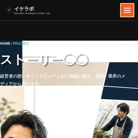
イケラボ
IKELABO / BUSINESS STORY LAB
HOME
/ PROJECT
ストーリー◯◯
経営者の想いをインタビューとAIで物語に変え、地域・業界のメ
ディアから届けます。